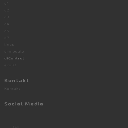
d1
d2
d3
d4
d5
d7
linac
d-module
diControl
evo03
Kontakt
Kontakt
Social Media
fab