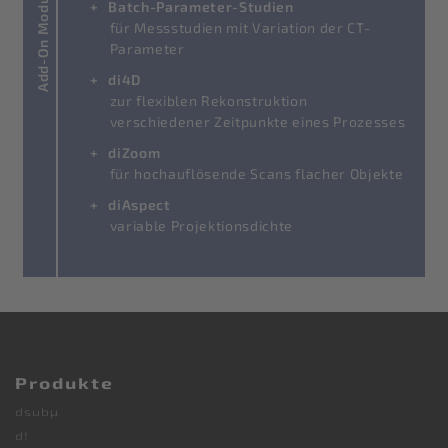
Add-On Module
Batch-Parameter-Studien
für Messstudien mit Variation der CT-
Parameter
di4D
zur flexiblen Rekonstruktion
verschiedener Zeitpunkte eines Prozesses
diZoom
für hochauflösende Scans flacher Objekte
diAspect
variable Projektionsdichte
Produkte
dsubµ
d!