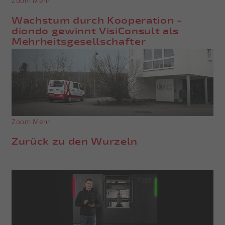
Zoom
Mehr
Wachstum durch Kooperation -
diondo gewinnt VisiConsult als
Mehrheitsgesellschafter
Zoom
Mehr
Zurück zu den Wurzeln