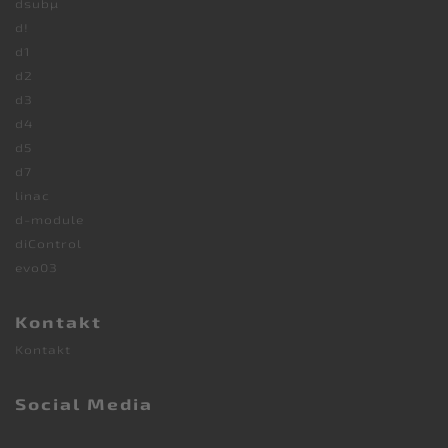
dsubµ
d!
d1
d2
d3
d4
d5
d7
linac
d-module
diControl
evo03
Kontakt
Kontakt
Social Media