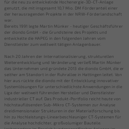
für die neu zu entwickelnde Hochenergie-3D-CT-Anlage
genutzt, die mit insgesamt 10,7 Mio. DM Förderanteil einer
der herausragenden Projekte in der NRW-Förderlandschaft
war.
Bereits 1991 legte Martin Münker - heutiger Geschäftsführer
der diondo GmbH - die Grundsteine des Projekts und
entwickelte die HAPEG in den folgenden Jahren vom
Dienstleister zum weltweit tätigen Anlagenbauer.
Nach 20 Jahren der Internationalisierung, strukturellen
Weiterentwicklung und Veränderung verließ Martin Münker
das Unternehmen und gründete 2013 die diondo GmbH, die er
seither am Standort in der Ruhrallee in Hattingen leitet. Von
hier aus rückte die diondo mit der Entwicklung innovativer
Systemlösungen für unterschiedlichste Anwendungen in die
Liga der weltweit führenden Hersteller und Dienstleister
industrieller CT auf. Das Produkt-Portfolio reicht heute von
höchstauflösenden Sub-Mikro CT-Systemen zur Analyse
dreidimensionaler Strukturen in der Materialforschung bis
hin zu Hochleistungs-Linearbeschleuniger CT-Systemen für
die Analyse hochdichter, großvolumiger Bauteile.
Insbesondere im Bereich kundenspezifischer Anlagen im