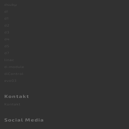
dsubµ
d!
d1
d2
d3
d4
d5
d7
linac
d-module
diControl
evo03
Kontakt
Kontakt
Social Media